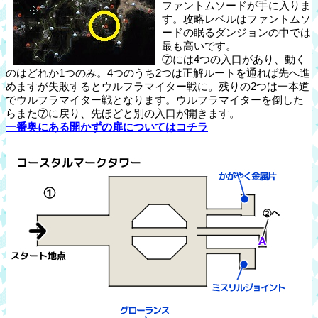
ファントムソードが手に入りま
す。攻略レベルはファントムソ
ードの眠るダンジョンの中では
最も高いです。
⑦には4つの入口があり、動く
のはどれか1つのみ。4つのうち2つは正解ルートを通れば先へ進
めますが失敗するとウルフラマイター戦に。残りの2つは一本道
でウルフラマイター戦となります。ウルフラマイターを倒した
らまた⑦に戻り、先ほどと別の入口が開きます。
一番奥にある開かずの扉についてはコチラ